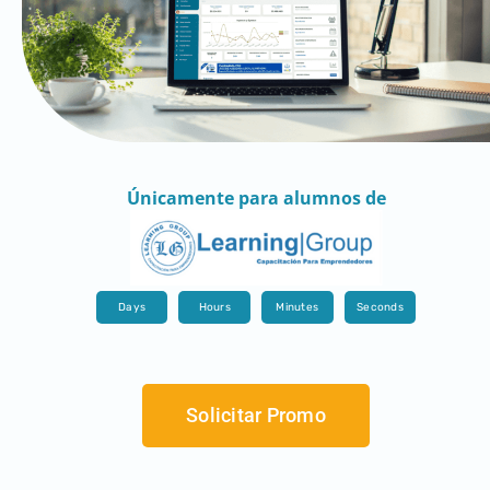
Únicamente para alumnos de
Days
Hours
Minutes
Seconds
Solicitar Promo