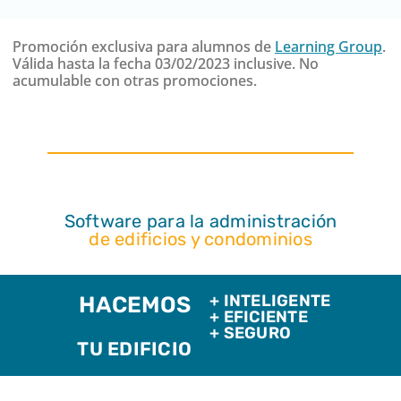
Promoción exclusiva para alumnos de
Learning Group
.
Válida hasta la fecha 03/02/2023 inclusive.
No
acumulable con otras promociones.
Software para la administración
de edificios y condominios
+ INTELIGENTE
HACEMOS
+ EFICIENTE
+ SEGURO
TU EDIFICIO