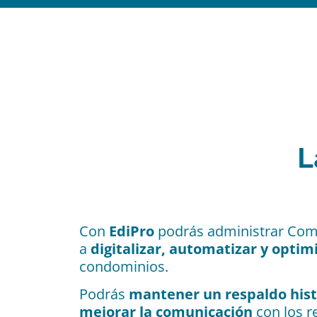
L
Con
EdiPro
podrás administrar Comu
a
digitalizar, automatizar y
optim
condominios.
Podrás
mantener un
respaldo hist
mejorar la comunicación
con los r