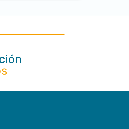
ción
os