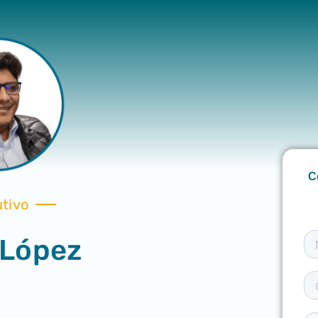
utivo
 López