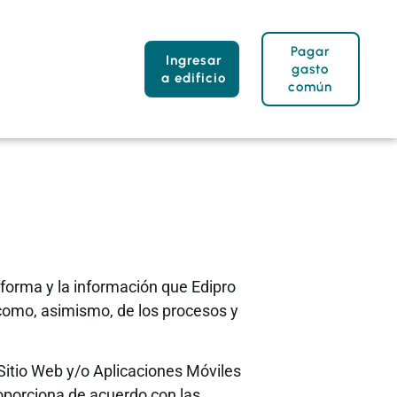
Pagar
Ingresar
gasto
a edificio
común
a forma y la información que Edipro
 como, asimismo, de los procesos y
l Sitio Web y/o Aplicaciones Móviles
oporciona de acuerdo con las