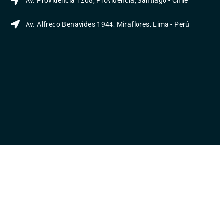
Av. Providencia 1208, Providencia, Santiago - Chile
Av. Alfredo Benavides 1944, Miraflores, Lima - Perú
Enlaces útiles
Blog