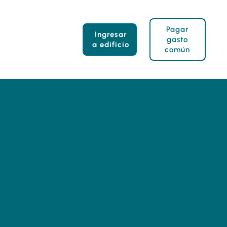
Pagar
Ingresar
gasto
a edificio
común