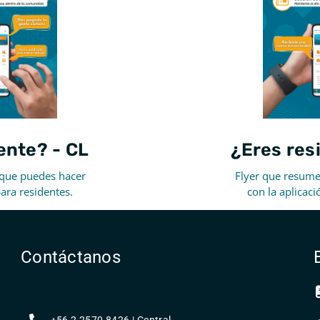
ente? - CL
¿Eres res
 que puedes hacer
Flyer que resume
para residentes.
con la aplicaci
Contáctanos
+56 2 2570 8426 | Central