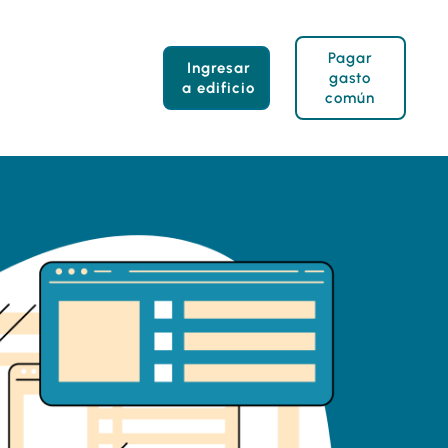
Pagar
Ingresar
gasto
a edificio
común