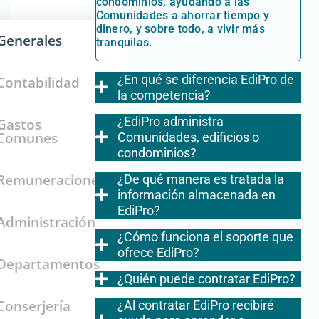
condominios, ayudando a las
Comunidades a ahorrar tiempo y
dinero, y sobre todo, a vivir más
Generales
tranquilas.
¿En qué se diferencia EdiPro de
Contabilidad
la competencia?
¿EdiPro administra
Gastos
Comunes
Comunidades, edificios o
condominios?
Remuneraciones
¿De qué manera es tratada la
información almacenada en
EdiPro?
Administración
¿Cómo funciona el soporte que
ofrece EdiPro?
Departamentos
¿Quién puede contratar EdiPro?
Conserjería
¿Al contratar EdiPro recibiré