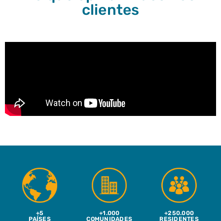
clientes
+5
+1.000
+250.000
PAÍSES
COMUNIDADES
RESIDENTES