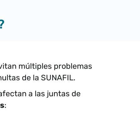
?
vitan múltiples problemas
multas de la SUNAFIL.
fectan a las juntas de
as
: