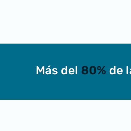
Más del
80%
de 