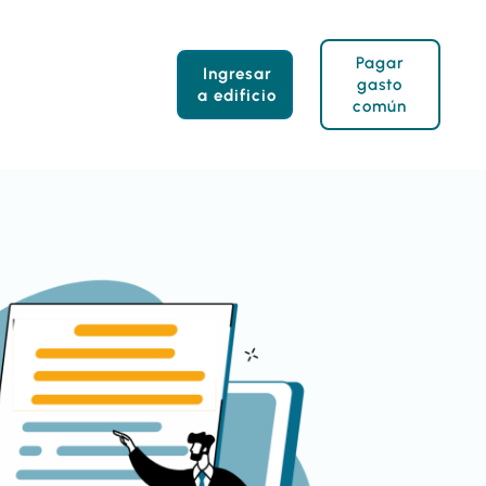
Pagar
Ingresar
gasto
a edificio
común