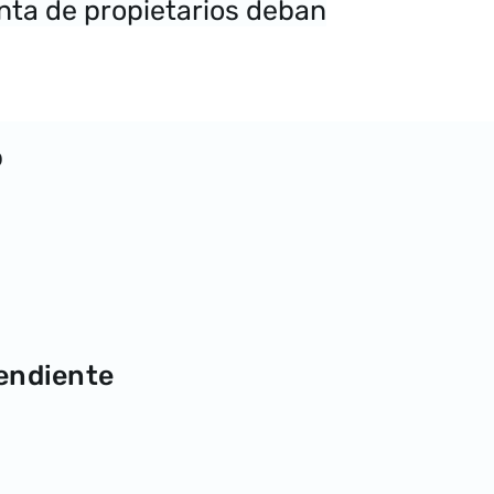
unta de propietarios deban
o
pendiente