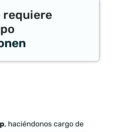
 requiere
mpo
ponen
rp
, haciéndonos cargo de