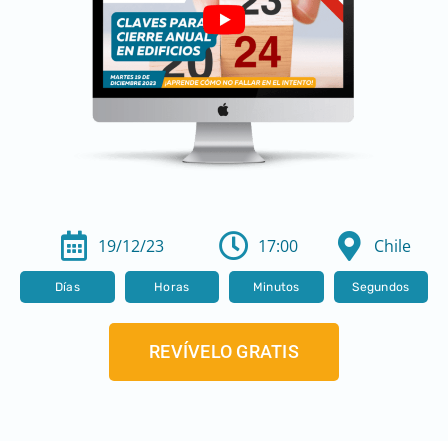
19/12/23
17:00
Chile
Días
Horas
Minutos
Segundos
REVÍVELO GRATIS