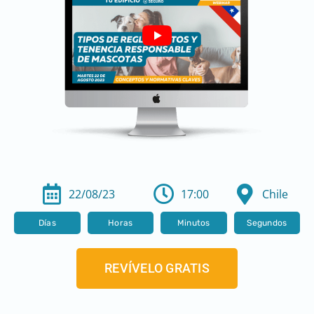
22/08/23
17:00
Chile
Días
Horas
Minutos
Segundos
REVÍVELO GRATIS