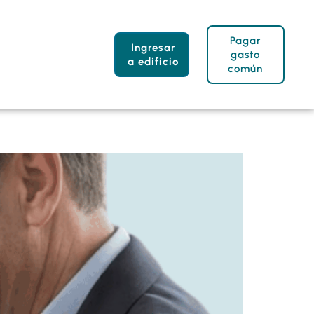
Pagar
Ingresar
gasto
a edificio
común