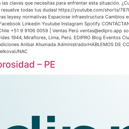
n las claves que necesitas para enfrentar esta situación. ¿
is y resuelve todas tus dudas! https://youtube.com/short
as leyesy normativas Espaciose infraestructura Cambios e
as Facebook Linkedin Youtube Instagram Spotify CONTÁCT
Chile +51 9 9106 0059 | Ventas Perú
ventas@edipro.app
so
avides 1944, Miraflores, Lima, Perú. EDIPRO Blog Eventos 
ondiciones Anibal Ahumada AdministradorHABLEMOS DE CO
 ZelkovaUNAC
rosidad – PE